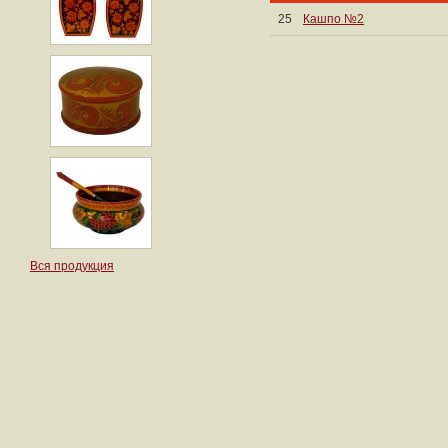
25
Кашпо №2
Вся продукция