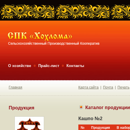
О хозяйстве
Прайс-лист
Контакты
Главная
Карта сайта
|
Почта
|
Печать
Каталог продукции
Продукция
Кашпо №2
№
Продукция
В набо